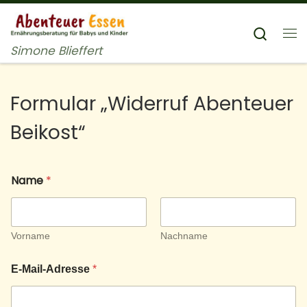
Zum Inhalt springen
Searc
Me
Simone Blieffert
Formular „Widerruf Abenteuer
Beikost“
Name
*
Vorname
Nachname
E
E-Mail-Adresse
*
-
M
a