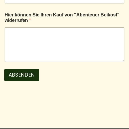
i
l
-
Hier können Sie Ihren Kauf von "Abenteuer Beikost"
A
widerrufen
*
d
r
e
s
s
e
v
o
n
I
ABSENDEN
h
r
e
n