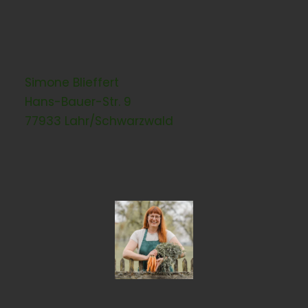
Simone Blieffert
Hans-Bauer-Str. 9
77933 Lahr/Schwarzwald